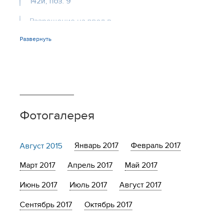
142и, поз. 9
Разрешение на ввод в
эксплуатацию, Московский пр-т,
Развернуть
142д, поз.3
Фотогалерея
Январь 2017
Февраль 2017
Август 2015
Март 2017
Апрель 2017
Май 2017
Июнь 2017
Июль 2017
Август 2017
Сентябрь 2017
Октябрь 2017